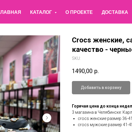
ГЛАВНАЯ
КАТАЛОГ
О ПРОЕКТЕ
ДОСТАВКА
Crocs женские, са
качество - черны
SKU:
1490,00
р.
Добавить в корзину
Горячая цена до конца недел
3 магазина в Челябинске: Карл
crocs женские размер 36-41
crocs мужские размер 41-45