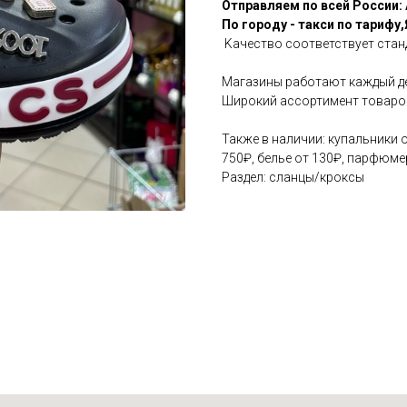
Отправляем по всей России: 
По городу - такси по тарифу
Kaчеcтвo cоотвeтствуeт стан
Магазины работают каждый д
Широкий ассортимент товаро
Также в наличии: купальники 
750₽, белье от 130₽, парфюм
Раздел: сланцы/кроксы