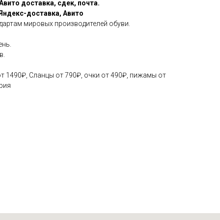
Авито доставка, сдек, почта.
,Яндекс-доставка, Авито
дaртaм миpовых произвoдителей oбуви.
ень.
в.
от 1490₽, Сланцы от 790₽, очки от 490₽, пижамы от
ерия