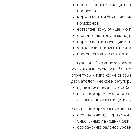
восстановлению защитных
процесса;
нормализации бактериальн
комедонов;
естественному очищению п
сохранению тонуса молодо
нормализации функций и а
устранению пигментации, 
предупреждению фотостар
Натуральный комплекс-крем с
мультикомплексным избирате
структуры и типа кожи, оказы
дерматологическое и регулир
в дневное время – способ
в ночное время – способст
детоксикации и очищения, 
Ежедневное применение цитоз
сохранению тургора кожи и
эндогенных и внешних факт
сохранению баланса уровн