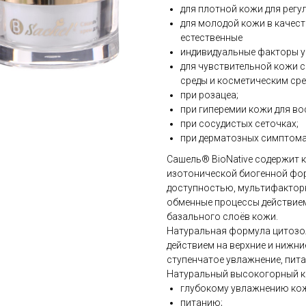
для плотной кожи для регу
для молодой кожи в качес
естественные
индивидуальные факторы у
для чувствительной кожи 
среды и косметическим сре
при розацеа;
при гиперемии кожи для во
при сосудистых сеточках;
при дерматозных симптома
Сашель® BioNativе содержит к
изотонической биогенной фор
доступностью, мультифактор
обменные процессы действием 
базального слоёв кожи.
Натуральная формула цитозо
действием на верхние и нижн
ступенчатое увлажнение, пита
Натуральный высокогорный к
глубокому увлажнению ко
питанию;