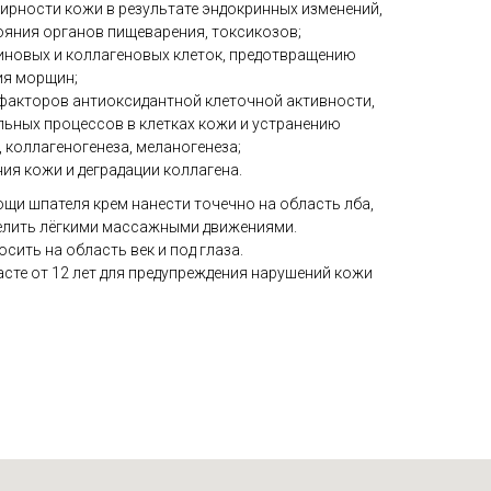
ирности кожи в результате эндокринных изменений,
ояния органов пищеварения, токсикозов;
иновых и коллагеновых клеток, предотвращению
ия морщин;
факторов антиоксидантной клеточной активности,
ьных процессов в клетках кожи и устранению
 коллагеногенеза, меланогенеза;
ия кожи и деградации коллагена.
щи шпателя крем нанести точечно на область лба,
делить лёгкими массажными движениями.
ить на область век и под глаза.
сте от 12 лет для предупреждения нарушений кожи