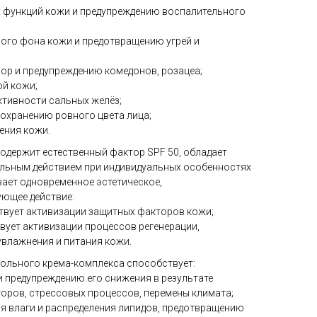
 функций кожи и предупреждению воспалительного
ого фона кожи и предотвращению угрей и
ор и предупреждению комедонов, розацеа;
й кожи;
ктивности сальных желёз;
сохранению ровного цвета лица;
ения кожи.
одержит естественный фактор SPF 50, обладает
льным действием при индивидуальных особенностях
вает одновременное эстетическое,
ующее действие:
ствует активизации защитных факторов кожи;
вует активизации процессов регенерации,
увлажнения и питания кожи.
ольного крема-комплекса способствует:
 предупреждению его снижения в результате
оров, стрессовых процессов, перемены климата;
я влаги и распределения липидов, предотвращению