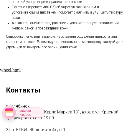
который ускоряет регенерацию клеток кожи.
Пантенол (провитамин В5) обладает увлажняющим и
успокаивающим действием, помогает смягчить и улучшить текстуру
кожи.
Аллантоин снимает раздражение и ускоряет процесс заживления
мелких ранок и повреждений кожи.
Сыворотка легко впитывается, не оставляя ощущения липкости или
жирности на коже. Рекомендуется использовать сыворотку каждый день
утром и/или вечером после очищения кожи
wheel.html
Контакты
г Челябинск
Забирай
1) ТДК Маркштадт - Карла Маркса 131, вход с ул. Красной
подарок
График работы: 11-19:00
2) Тц ЕЛКИ - 40-летия победы 1