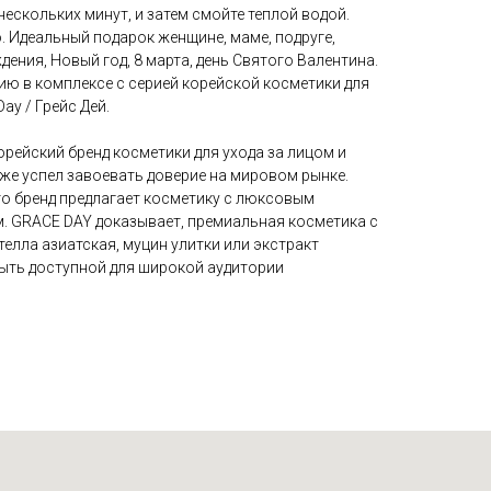
нескольких минут, и затем смойте теплой водой.
ю. Идеальный подарок женщине, маме, подруге,
дения, Новый год, 8 марта, день Святого Валентина.
ию в комплексе с серией корейской косметики для
ay / Грейс Дей.
ейский бренд косметики для ухода за лицом и
 уже успел завоевать доверие на мировом рынке.
то бренд предлагает косметику с люксовым
. GRACE DAY доказывает, премиальная косметика с
телла азиатская, муцин улитки или экстракт
быть доступной для широкой аудитории