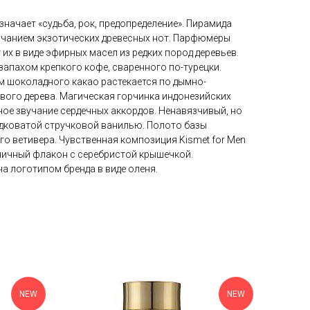
значает «судьба, рок, предопределение». Пирамида
учанием экзотических древесных нот. Парфюмеры
их в виде эфирных масел из редких пород деревьев.
апахом крепкого кофе, сваренного по-турецки.
м шоколадного какао растекается по дымно-
вого дерева. Магическая горчинка индонезийских
ное звучание сердечных аккордов. Ненавязчивый, но
дковатой стручковой ванилью. Полото базы
о ветивера. Чувственная композиция Kismet for Men
ничный флакон с серебристой крышечкой.
а логотипом бренда в виде оленя.
NEW
NEW