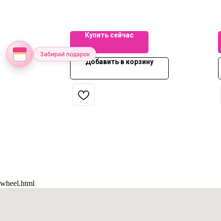
ка,
Купить сейчас
Забирай подарок
ну
Добавить в корзину
wheel.html