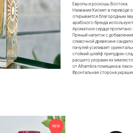
Европы и роскошь Востока.
Название Кисмет в переводе о
открывается благородным зв
арабского бренда используют 
Ароматное сердце пропитано з
Пряный напиток с добавление
сливочной древесине сандало
пачулей усиливает ориенталь
стойкий шлейф припудрен сла
расшито узорами из землистог
от Alhambra помещена в лако
Фронтальная сторона украшен
NEW