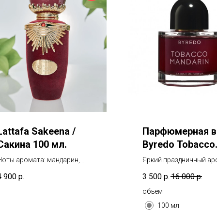
Lattafa Sakeena /
Парфюмерная в
Сакина 100 мл.
Byredo Tobacco
Mandari
Ноты аромата: мандарин,
Яркий праздничный ар
маракуйя, озон,
нотами табака
4 900
р.
3 500
р.
16 000
р.
апельсиновый цвет, малина,
морская соль, роза, ириска,
объем
мускус, пралине, ваниль
100 мл