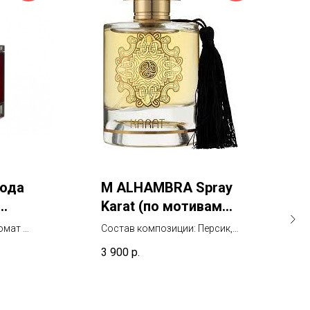
ода
М ALHAMBRA Spray
Karat (по мотивам
TT Kirke)
омат с
Состав композиции: Персик,
Груша, Малина, Маракуйя,
3 900
р.
Черная смородина, Ландыш,
Ваниль, Пачули, Мускус,
Гелиотроп и сандал.
Арабский "кирке" во всей