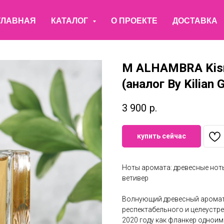
ГЛАВНАЯ
КАТАЛОГ
О ПРОЕКТЕ
ДОСТАВКА
M ALHAMBRA Kism
(аналог By Kilian 
3 900
р.
купить сейчас
Ноты аромата: древесные ноты,
ветивер
Волнующий древесный аромат 
респектабельного и целеустр
2020 году как фланкер однои