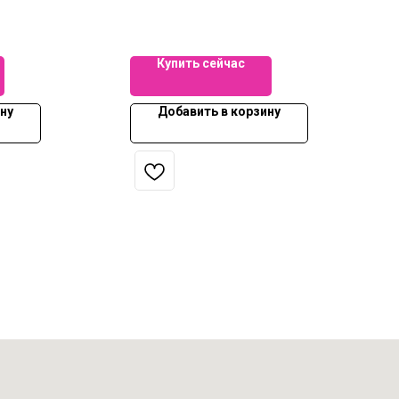
красе: также вкусно, также
стойко и также
обворожительно. Завоюет
вас с первого вдоха и не
Купить сейчас
перестанет удивлять.
ну
Добавить в корзину