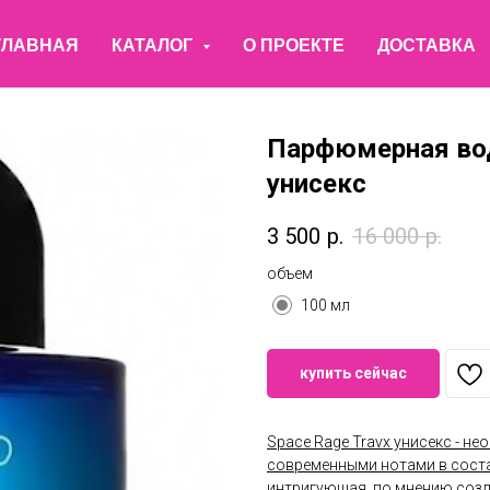
ГЛАВНАЯ
КАТАЛОГ
О ПРОЕКТЕ
ДОСТАВКА
Парфюмерная вод
унисекс
3 500
р.
16 000
р.
объем
100 мл
купить сейчас
Space Rage Travx унисекс - 
современными нотами в сост
интригующая, по мнению созд