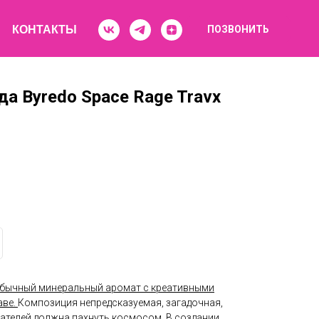
КОНТАКТЫ
ПОЗВОНИТЬ
а Byredo Space Rage Travx
необычный минеральный аромат с креативными
аве.
Композиция непредсказуемая, загадочная,
ателей должна пахнуть космосом. В создании