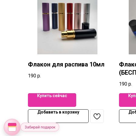
Флакон для распива 10мл
Флако
(БЕС
190
р.
ПОКУ
190
р.
Купить сейчас
Куп
Добавить в корзину
Доб
Забирай подарок