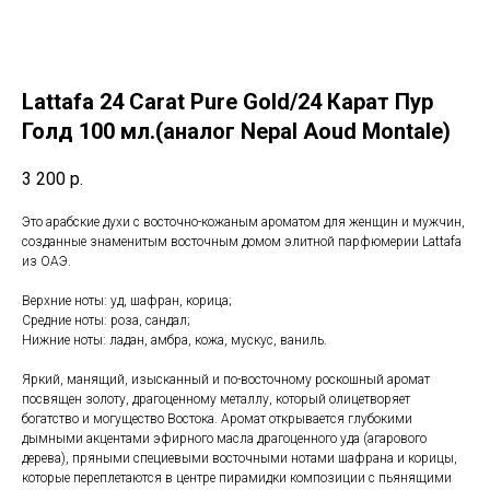
Lattafa 24 Carat Pure Gold/24 Карат Пур
Голд 100 мл.(аналог Nepal Aoud Montale)
3 200
р.
Это арабские духи с восточно-кожаным ароматом для женщин и мужчин,
созданные знаменитым восточным домом элитной парфюмерии Lattafa
из ОАЭ.
Верхние ноты: уд, шафран, корица;
Средние ноты: роза, сандал;
Нижние ноты: ладан, амбра, кожа, мускус, ваниль.
Яркий, манящий, изысканный и по-восточному роскошный аромат
посвящен золоту, драгоценному металлу, который олицетворяет
богатство и могущество Востока. Аромат открывается глубокими
дымными акцентами эфирного масла драгоценного уда (агарового
дерева), пряными специевыми восточными нотами шафрана и корицы,
которые переплетаются в центре пирамидки композиции с пьянящими