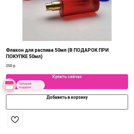
Флакон для распива 50мл (В ПОДАРОК ПРИ
Фл
ПОКУПКЕ 50мл)
ПО
250
р.
19
Купить сейчас
Забирай
подарок
Добавить в корзину