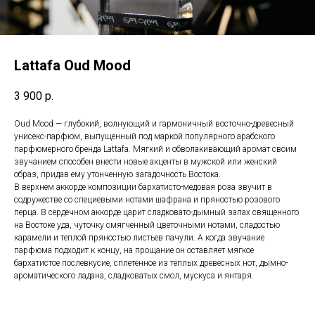
Lattafa Oud Mood
3 900
р.
Oud Mood — глубокий, волнующий и гармоничный восточно-древесный
унисекс-парфюм, выпущенный под маркой популярного арабского
парфюмерного бренда Lattafa. Мягкий и обволакивающий аромат своим
звучанием способен внести новые акценты в мужской или женский
образ, придав ему утонченную загадочность Востока.
В верхнем аккорде композиции бархатисто-медовая роза звучит в
содружестве со специевыми нотами шафрана и пряностью розового
перца. В сердечном аккорде царит сладковато-дымный запах священного
на Востоке уда, чуточку смягченный цветочными нотами, сладостью
карамели и теплой пряностью листьев пачули. А когда звучание
парфюма подходит к концу, на прощание он оставляет мягкое
бархатистое послевкусие, сплетенное из теплых древесных нот, дымно-
ароматического ладана, сладковатых смол, мускуса и янтаря.