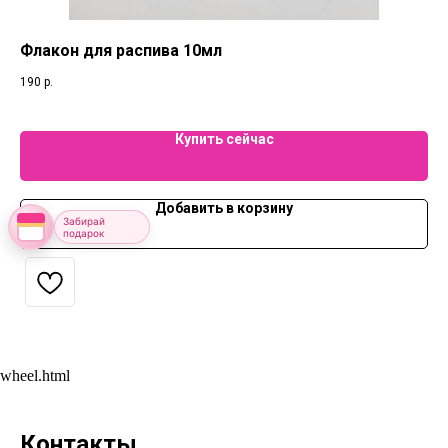
Флакон для распива 10мл
Фл
ПО
190
р.
19
Купить сейчас
Добавить в корзину
Забирай
подарок
wheel.html
Контакты