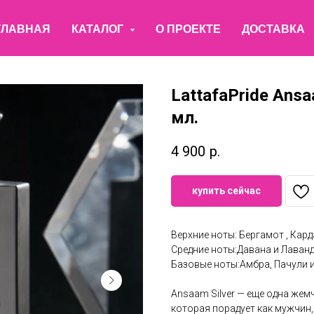
ГЛАВНАЯ
КАТАЛОГ
О ПРОЕКТЕ
ДОСТАВКА
LattafaPride Ansa
мл.
4 900
р.
купить сейчас
Верхние ноты: Бергамот , Кар
Средние ноты:Давана и Лаван
Базовые ноты:Амбра, Пачули 
Ansaam Silver — еще одна жем
которая порадует как мужчин