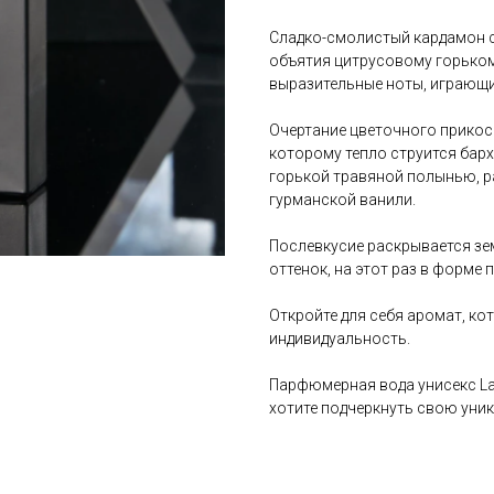
Сладко-смолистый кардамон 
объятия цитрусовому горьком
выразительные ноты, играющи
Очертание цветочного прикос
которому тепло струится бар
горькой травяной полынью, 
гурманской ванили.
Послевкусие раскрывается зе
оттенок, на этот раз в форме 
Откройте для себя аромат, ко
индивидуальность.
Парфюмерная вода унисекс Lat
хотите подчеркнуть свою уни