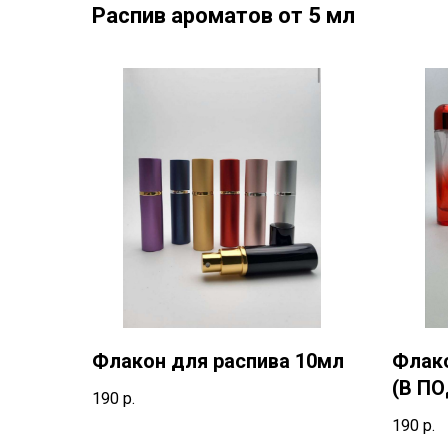
Распив ароматов от 5 мл
Флакон для распива 10мл
Флако
(В П
190
р.
ПОКУ
190
р.