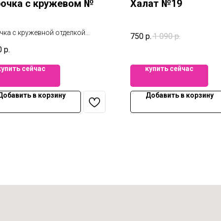
очка с кружевом №
Халат №19
чка с кружевной отделкой
750
р.
1 090
р.
полнении съемная чашка
0
р.
купить сейчас
купить сейчас
Добавить в корзину
Добавить в корзину