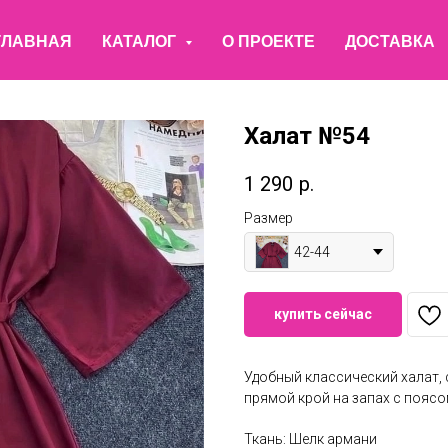
ГЛАВНАЯ
КАТАЛОГ
О ПРОЕКТЕ
ДОСТАВКА
Халат №54
1 290
р.
Размер
42-44
купить сейчас
Удобный классический халат, 
прямой крой на запах с поясо
Ткань: Шелк армани