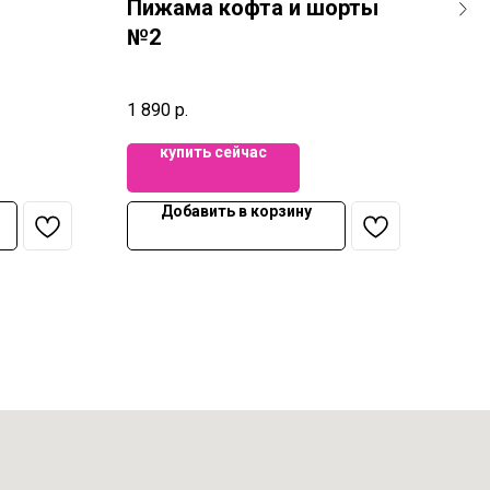
Пижама кофта и шорты
Пи
№2
№8
1 890
р.
2 29
купить сейчас
Добавить в корзину