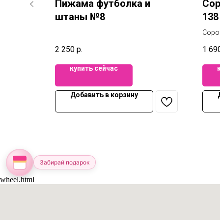
орты
Пижама футболка и
Сор
штаны №8
138
Соро
в до
2 250
р.
1 69
купить сейчас
Добавить в корзину
Забирай подарок
wheel.html