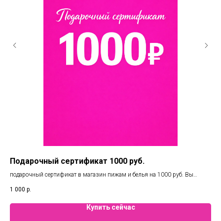
Подарочный сертификат 1000 руб.
По
подарочный сертификат в магазин пижам и белья на 1000 руб. Вы
под
можете воспользоваться в 3х магазинах Челябинска. Фиеста / Елки /
мож
1 000
р.
3 0
Маркштадт. А также при онлайн покупке.
Мар
Купить сейчас