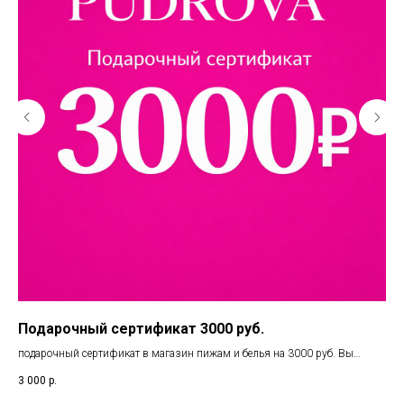
Подарочный сертификат 3000 руб.
По
подарочный сертификат в магазин пижам и белья на 3000 руб. Вы
под
можете воспользоваться в 3х магазинах Челябинска. Фиеста / Елки /
вос
3 000
р.
1 0
Маркштадт. А также при онлайн покупке.
А т