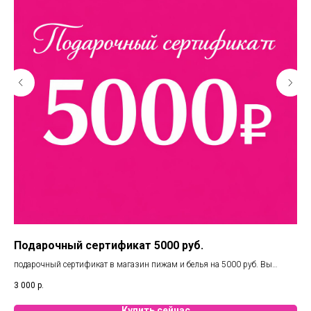
Подарочный сертификат 5000 руб.
По
подарочный сертификат в магазин пижам и белья на 5000 руб. Вы
под
можете воспользоваться в 3х магазинах Челябинска. Фиеста / Елки /
мож
3 000
р.
2 0
Маркштадт. А также при онлайн покупке.
Мар
Купить сейчас