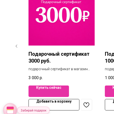
фикат
Подарочный сертификат
Под
3000 руб.
100
агазин
подарочный сертификат в магазин
пода
 Вы можете
пижам и белья на 3000 руб. Вы можете
пижам
3 000
р.
1 00
зинах
воспользоваться в 3х магазинах
восп
Челябинска. Фиеста / Елки /
Челяб
Купить сейчас
лайн
Маркштадт. А также при онлайн
Марк
покупке.
покуп
Добавить в корзину
Забирай подарок