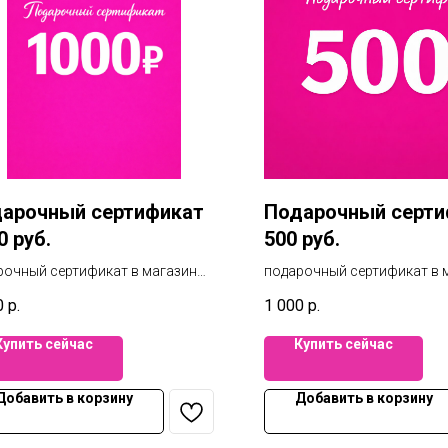
арочный сертификат
Подарочный серти
0 руб.
500 руб.
рочный сертификат в магазин
подарочный сертификат в 
 и белья на 1000 руб. Вы можете
пижам и белья на 500 руб.
0
р.
1 000
р.
ользоваться в 3х магазинах
воспользоваться в 3х маг
инска. Фиеста / Елки /
Челябинска. Фиеста / Елки /
Купить сейчас
Купить сейчас
штадт. А также при онлайн
Маркштадт. А также при он
ке.
покупке.
Добавить в корзину
Добавить в корзину