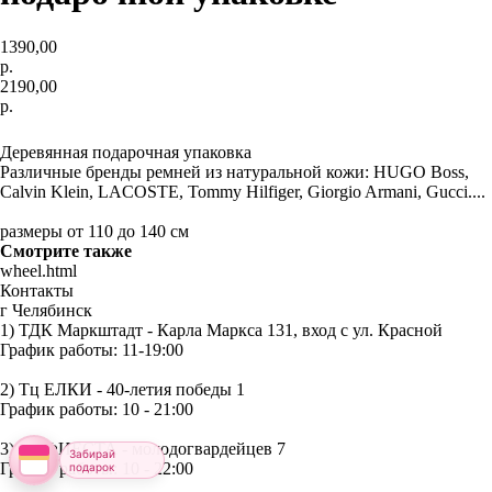
1390,00
р.
2190,00
р.
купить сейчас
Деревянная подарочная упаковка
Различные бренды ремней из натуральной кожи: HUGO Boss,
Calvin Klein, LACOSTE, Tommy Hilfiger, Giorgio Armani, Gucci....
размеры от 110 до 140 см
Смотрите также
wheel.html
Контакты
г Челябинск
1) ТДК Маркштадт - Карла Маркса 131, вход с ул. Красной
График работы: 11-19:00
2) Тц ЕЛКИ - 40-летия победы 1
График работы: 10 - 21:00
3) Тц ФИЕСТА - молодогвардейцев 7
Забирай
График работы: 10 - 22:00
подарок