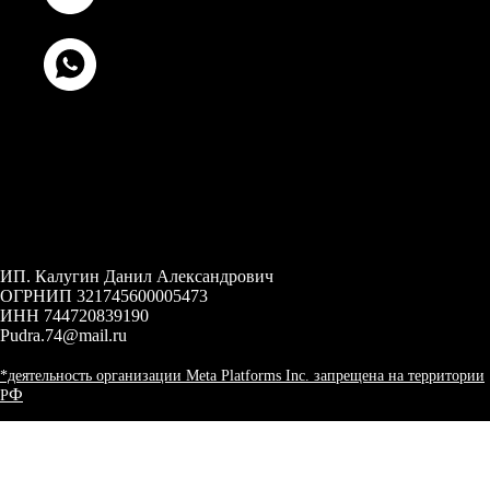
ИП. Калугин Данил Александрович
ОГРНИП 321745600005473
ИНН 744720839190
Pudra.74@mail.ru
*деятельность организации Meta Platforms Inc. запрещена на территории
Ф
Р