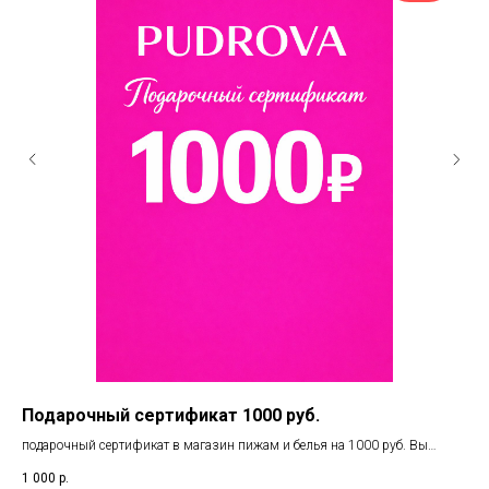
Подарочный сертификат 1000 руб.
По
подарочный сертификат в магазин пижам и белья на 1000 руб. Вы
под
можете воспользоваться в 3х магазинах Челябинска. Фиеста / Елки /
вос
1 000
р.
1 0
Маркштадт. А также при онлайн покупке.
А т