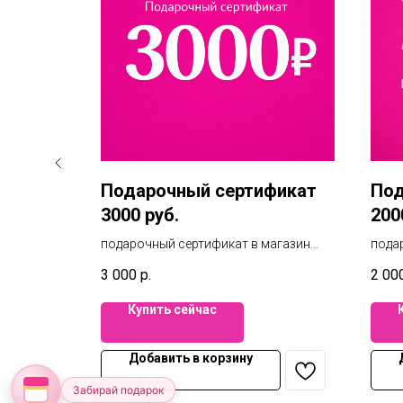
фикат
Подарочный сертификат
Под
3000 руб.
200
агазин
подарочный сертификат в магазин
пода
 Вы можете
пижам и белья на 3000 руб. Вы можете
пижам
3 000
р.
2 00
зинах
воспользоваться в 3х магазинах
восп
Челябинска. Фиеста / Елки /
Челяб
Купить сейчас
лайн
Маркштадт. А также при онлайн
Марк
покупке.
покуп
Добавить в корзину
Забирай подарок