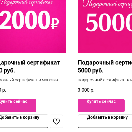
арочный сертификат
Подарочный серти
0 руб.
5000 руб.
рочный сертификат в магазин
подарочный сертификат в 
 и белья на 2000 руб. Вы можете
пижам и белья на 5000 руб
0
р.
3 000
р.
ользоваться в 3х магазинах
воспользоваться в 3х маг
инска. Фиеста / Елки /
Челябинска. Фиеста / Елки /
Купить сейчас
Купить сейчас
штадт. А также при онлайн
Маркштадт. А также при он
ке.
покупке.
Добавить в корзину
Добавить в корзину