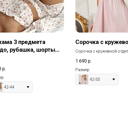
ама 3 предмета
Сорочка с кружев
до, рубашка, шорты
Сорочка с кружевной отде
53
в дополнении съемная чаш
1 690
р.
0
р.
Размер
ер
42-50
42-44