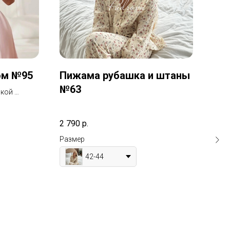
ом №95
Пижама рубашка и штаны
Пи
№63
№1
лкой
ка
2 790
р.
1 69
Размер
Раз
42-44