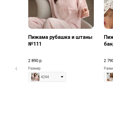
 шорты
Пижама рубашка и штаны
Пиж
№111
бан
№1
2 890
р.
2 79
Размер
Разм
4244