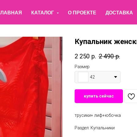
ГЛАВНАЯ
КАТАЛОГ
О ПРОЕКТЕ
ДОСТАВКА
Купальник женск
2 250
р.
2 490
р.
Размер
42
купить сейчас
трусики+ лиф+юбочка
Раздел: Купальники