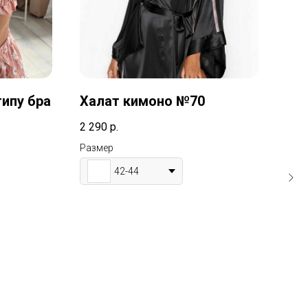
ипу бра
Халат кимоно №70
Ха
2 290
р.
1 79
Размер
Раз
42-44