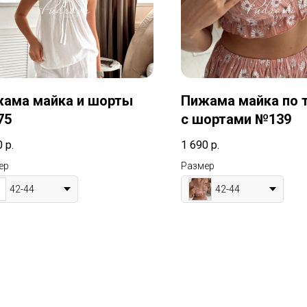
ама майка и шорты
Пижама майка по т
75
с шортами №139
0
р.
1 690
р.
ер
Размер
42-44
42-44