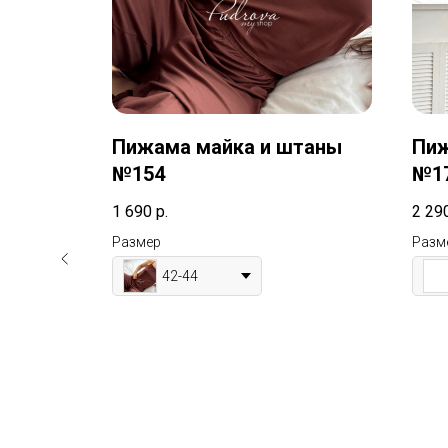
 штаны
Пижама майка и штаны
Пиж
№154
№1
1 690
р.
2 29
Размер
Разм
42-44